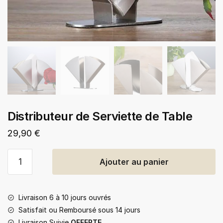
Distributeur de Serviette de Table
29,90
€
quantité
Ajouter au panier
de
Distributeur
de
Livraison 6 à 10 jours ouvrés
Serviette
Satisfait ou Remboursé sous 14 jours
de
Livraison Suivie
OFFERTE