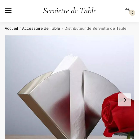
Skip
Skip
to
to
0
navigation
content
Accueil
Accessoire de Table
Distributeur de Serviette de Table
/
/