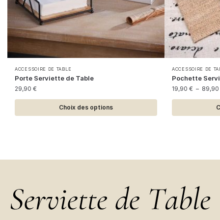
Ce
Ce
ACCESSOIRE DE TABLE
ACCESSOIRE DE TA
Porte Serviette de Table
Pochette Servi
produit
produit
29,90
€
19,90
€
–
89,9
a
a
plusieurs
plusieurs
Choix des options
C
variations.
variations.
Les
Les
options
options
peuvent
peuvent
être
être
choisies
choisies
sur
sur
la
la
page
page